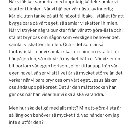
När vi älskar varandra med uppriktig kärlek, samlar vi
skatter i himlen. När vi hjälper vår nästa av innerlig
kärlek, utan tanke på att få något tillbaka, i stället för att
bygga bara på vårt eget, så samlar vi skatter i himlen.
När vi stryker några punkter från vår att-göra-lista och i
stället bryr oss om någon som verkligen behöver det,
samlar vi skatter i himlen. Och – det som är så
fantastiskt – när vi samlar skatter i himlen i stället för
här på jorden, så mår vi så mycket bättre. När vi ser en
bit bortom vår egen horisont, eller tittar upp från vår
egen navel, så ser vi att livet är så mycket större än det
verkar när vi bara bryr oss om vårt eget. Jesus älskar
oss ända upp på korset. Det är den måttstocken han
ger oss när han visar hur vi ska älska varandra.
Men hur ska det gå med allt mitt? Min att-göra-lista är
så lång och behöver så mycket tid, vad händer om jag
inte slutför den?