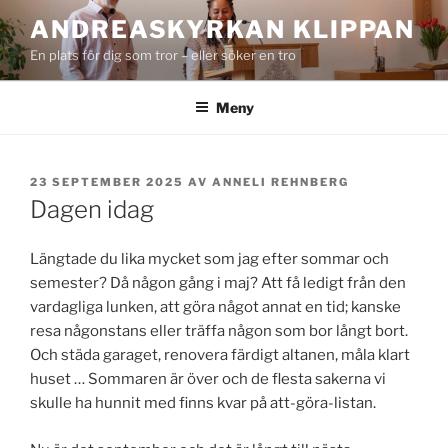
Hoppa
ANDREASKYRKAN KLIPPAN
till
En plats för dig som tror – eller söker en tro
innehåll
Meny
PUBLICERAT
23 SEPTEMBER 2025
AV
ANNELI REHNBERG
Dagen idag
Längtade du lika mycket som jag efter sommar och
semester? Då någon gång i maj? Att få ledigt från den
vardagliga lunken, att göra något annat en tid; kanske
resa någonstans eller träffa någon som bor långt bort.
Och städa garaget, renovera färdigt altanen, måla klart
huset … Sommaren är över och de flesta sakerna vi
skulle ha hunnit med finns kvar på att-göra-listan.