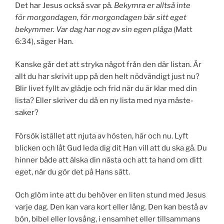
Det har Jesus också svar på.
Bekymra er alltså inte
för morgondagen, för morgondagen bär sitt eget
bekymmer. Var dag har nog av sin egen plåga
(Matt
6:34), säger Han.
Kanske går det att stryka något från den där listan. Är
allt du har skrivit upp på den helt nödvändigt just nu?
Blir livet fyllt av glädje och frid när du är klar med din
lista? Eller skriver du då en ny lista med nya måste-
saker?
Försök istället att njuta av hösten, här och nu. Lyft
blicken och låt Gud leda dig dit Han vill att du ska gå. Du
hinner både att älska din nästa och att ta hand om ditt
eget, när du gör det på Hans sätt.
Och glöm inte att du behöver en liten stund med Jesus
varje dag. Den kan vara kort eller lång. Den kan bestå av
bön, bibel eller lovsång, i ensamhet eller tillsammans