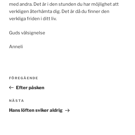
med andra. Det är i den stunden du har möjlighet att
verkligen återhämta dig. Det är då du finner den
verkliga friden i ditt liv.
Guds välsignelse
Anneli
Inläggsnavigering
Föregående
FÖREGÅENDE
inlägg
Efter påsken
Nästa
NÄSTA
inlägg
Hans löften sviker aldrig